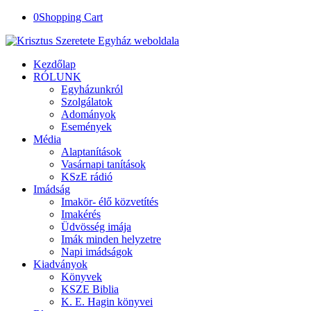
0
Shopping Cart
Kezdőlap
RÓLUNK
Egyházunkról
Szolgálatok
Adományok
Események
Média
Alaptanítások
Vasárnapi tanítások
KSzE rádió
Imádság
Imakör- élő közvetítés
Imakérés
Üdvösség imája
Imák minden helyzetre
Napi imádságok
Kiadványok
Könyvek
KSZE Biblia
K. E. Hagin könyvei