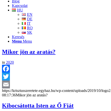
Blog
Kapcsolat
HU
EN
DE
IT
RO
SK
Keresés
Menu
Menu
Mikor jön az aratás?
in
2020
Facebook
Twitter
https://krisztusszeretete-egyhaz.hu/wp-content/uploads/2019/10/logo
Email
08:17:36
Mikor jön az aratás?
Kibocsátotta Isten az Ő Fiát