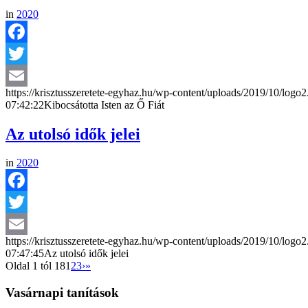
in
2020
Facebook
Twitter
https://krisztusszeretete-egyhaz.hu/wp-content/uploads/2019/10/logo
Email
07:42:22
Kibocsátotta Isten az Ő Fiát
Az utolsó idők jelei
in
2020
Facebook
Twitter
https://krisztusszeretete-egyhaz.hu/wp-content/uploads/2019/10/logo
Email
07:47:45
Az utolsó idők jelei
Oldal 1 tól 18
1
2
3
›
»
Vasárnapi tanítások