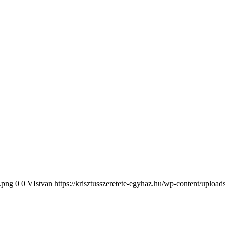
2.png
0
0
VIstvan
https://krisztusszeretete-egyhaz.hu/wp-content/uploa