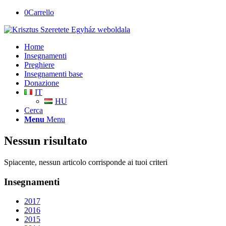
0
Carrello
Home
Insegnamenti
Preghiere
Insegnamenti base
Donazione
IT
HU
Cerca
Menu
Menu
Nessun risultato
Spiacente, nessun articolo corrisponde ai tuoi criteri
Insegnamenti
2017
2016
2015