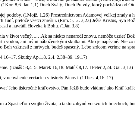
a. (1Kor. 8,6. Ján 1,1) Duch Svätý, Duch Pravdy, ktorý pochádza od Otca
svojej podoby. (1Mojž. 1,26) Prostredníctvom Adamovej veľkej zrady a 
ch ľudí, pretože všetci zhrešili. (Rim. 5,12. 3,23) Ježiš Kristus, Syn Bož
asil a navrátil človeka k Bohu. (1Ján 3,8)
ia v život večný. „…Ak sa niekto nenarodí znovu, nemôže uzrieť Bož
 krstu vodou, ani inými náboženskými skutkami. Ako je napísané: Nie z
e Ho Boh vzkriesil z mŕtvych, budeš spasený. Lebo srdcom veríme na spr
4,16–17. Skutky Ap.1,8. 2,4. 2,38–39. 19,17)
nie. (Izaiáš 53,4–5. Marek 16,18. Matúš 8,17. 1Peter 2,24. Gal. 3,13)
i, v uchvátenie veriacich v ústrety Pánovi. (1Thes. 4,16–17)
ovať Jeho tisícročné kráľovstvo. Pán Ježiš bude vládnuť ako Kráľ kráľ
ánom a Spasiteľom svojho života, a takto zahynú vo svojich hriechoch, bu