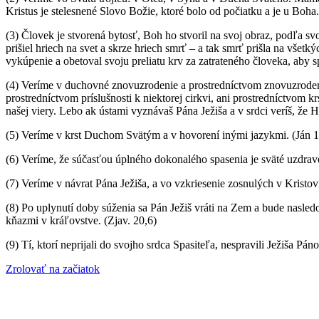
Kristus je stelesnené Slovo Božie, ktoré bolo od počiatku a je u Boh
(3) Človek je stvorená bytosť, Boh ho stvoril na svoj obraz, podľa 
prišiel hriech na svet a skrze hriech smrť – a tak smrť prišla na všetký
vykúpenie a obetoval svoju preliatu krv za zatrateného človeka, aby sp
(4) Veríme v duchovné znovuzrodenie a prostredníctvom znovuzroden
prostredníctvom príslušnosti k niektorej cirkvi, ani prostredníctvom
našej viery. Lebo ak ústami vyznávaš Pána Ježiša a v srdci veríš, ž
(5) Veríme v krst Duchom Svätým a v hovorení inými jazykmi. (Ján 1
(6) Veríme, že súčasťou úplného dokonalého spasenia je sväté uzdrave
(7) Veríme v návrat Pána Ježiša, a vo vzkriesenie zosnulých v Kristov
(8) Po uplynutí doby súženia sa Pán Ježiš vráti na Zem a bude nasled
kňazmi v kráľovstve. (Zjav. 20,6)
(9) Tí, ktorí neprijali do svojho srdca Spasiteľa, nespravili Ježiša P
Zrolovať na začiatok