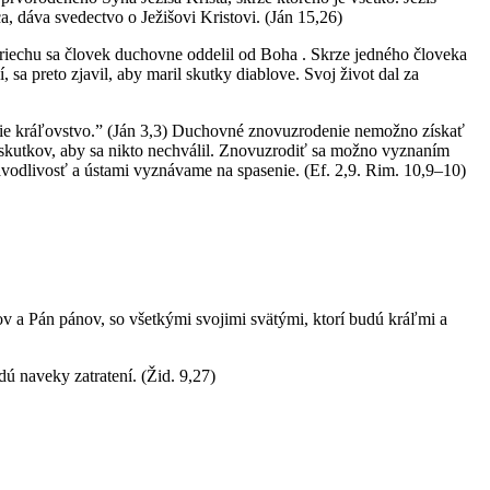
, dáva svedectvo o Ježišovi Kristovi. (Ján 15,26)
hriechu sa človek duchovne oddelil od Boha . Skrze jedného človeka
í, sa preto zjavil, aby maril skutky diablove. Svoj život dal za
ie kráľovstvo.” (Ján 3,3) Duchovné znovuzrodenie nemožno získať
o skutkov, aby sa nikto nechválil. Znovuzrodiť sa možno vyznaním
avodlivosť a ústami vyznávame na spasenie. (Ef. 2,9. Rim. 10,9–10)
ov a Pán pánov, so všetkými svojimi svätými, ktorí budú kráľmi a
dú naveky zatratení. (Žid. 9,27)