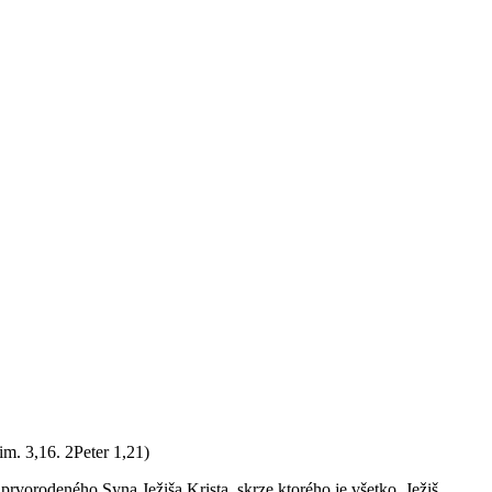
im. 3,16. 2Peter 1,21)
rvorodeného Syna Ježiša Krista, skrze ktorého je všetko. Ježiš