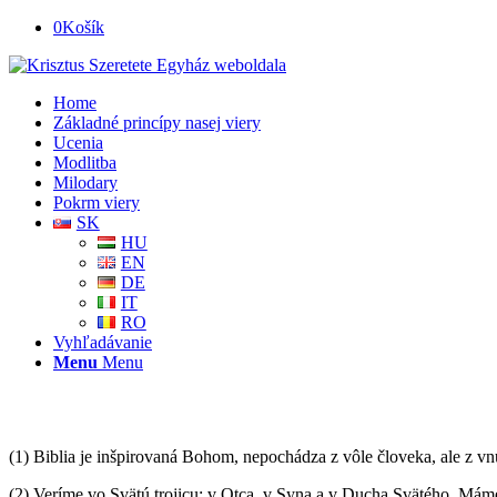
0
Košík
Home
Základné princípy nasej viery
Ucenia
Modlitba
Milodary
Pokrm viery
SK
HU
EN
DE
IT
RO
Vyhľadávanie
Menu
Menu
(1) Biblia je inšpirovaná Bohom, nepochádza z vôle človeka, ale z vn
(2) Veríme vo Svätú trojicu: v Otca, v Syna a v Ducha Svätého. Máme 