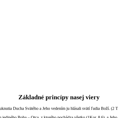
Základné princípy nasej viery
uknutia Ducha Svätého a Jeho vedením ju hlásali svätí ľudia Boží. (2 T
jediného Boha – Otca, z ktorého pochádza všetko (1Kor. 8,6), a Jeho p