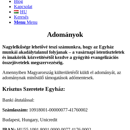
Blog
Kapcsolat
HU
Keresés
Menu
Menu
Adományok
Nagylelkűsége lehetővé teszi számunkra, hogy az Egyház
munkái akadálytalanul folyjanak – a vasárnapi istentiszteletek
és imakörök közvetítésétől kezdve a gyógyító evangelizációs
összejövetelek megszervezéséig.
Amennyiben Magyarország külterületéről küldi el adományát, az
adománynak minősülő támogatások adómentesek.
Krisztus Szeretete Egyház:
Banki átutalással:
Számlaszám:
10918001-00000077-41760002
Budapest, Hungary, Unicredit
IBAN:
HU55 1091 8001 0000 0077 4176 0002