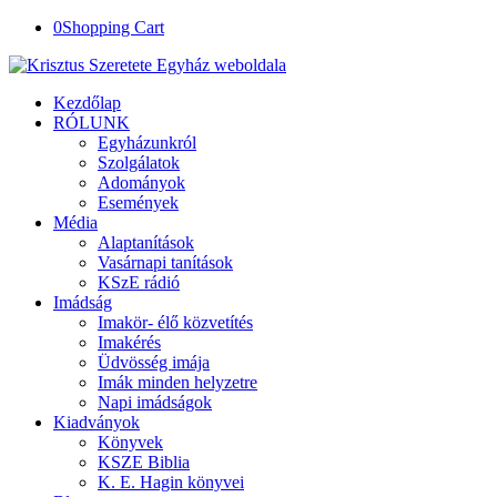
0
Shopping Cart
Kezdőlap
RÓLUNK
Egyházunkról
Szolgálatok
Adományok
Események
Média
Alaptanítások
Vasárnapi tanítások
KSzE rádió
Imádság
Imakör- élő közvetítés
Imakérés
Üdvösség imája
Imák minden helyzetre
Napi imádságok
Kiadványok
Könyvek
KSZE Biblia
K. E. Hagin könyvei