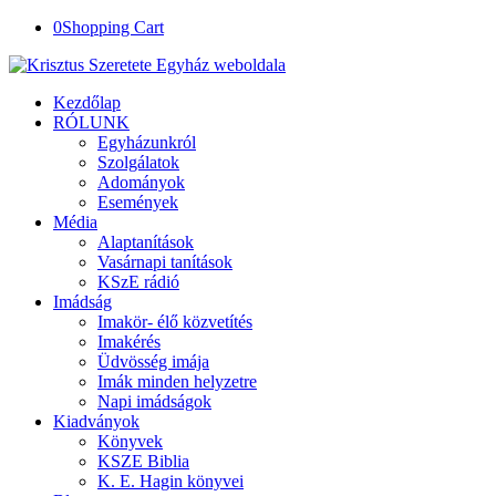
0
Shopping Cart
Kezdőlap
RÓLUNK
Egyházunkról
Szolgálatok
Adományok
Események
Média
Alaptanítások
Vasárnapi tanítások
KSzE rádió
Imádság
Imakör- élő közvetítés
Imakérés
Üdvösség imája
Imák minden helyzetre
Napi imádságok
Kiadványok
Könyvek
KSZE Biblia
K. E. Hagin könyvei