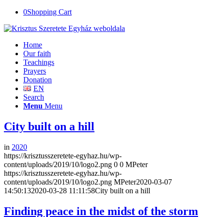
0
Shopping Cart
Home
Our faith
Teachings
Prayers
Donation
EN
Search
Menu
Menu
City built on a hill
in
2020
https://krisztusszeretete-egyhaz.hu/wp-
content/uploads/2019/10/logo2.png
0
0
MPeter
https://krisztusszeretete-egyhaz.hu/wp-
content/uploads/2019/10/logo2.png
MPeter
2020-03-07
14:50:13
2020-03-28 11:11:58
City built on a hill
Finding peace in the midst of the storm