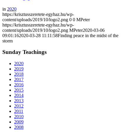
in
2020
https://krisztusszeretete-egyhaz.hu/wp-
content/uploads/2019/10/logo2.png
0
0
MPeter
https://krisztusszeretete-egyhaz.hu/wp-
content/uploads/2019/10/logo2.png
MPeter
2020-03-06
09:01:16
2020-03-28 11:11:58
Finding peace in the midst of the
storm
Sunday Teachings
2020
2019
2018
2017
2016
2015
2014
2013
2012
2011
2010
2009
2008