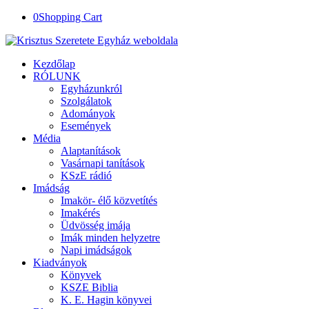
0
Shopping Cart
Kezdőlap
RÓLUNK
Egyházunkról
Szolgálatok
Adományok
Események
Média
Alaptanítások
Vasárnapi tanítások
KSzE rádió
Imádság
Imakör- élő közvetítés
Imakérés
Üdvösség imája
Imák minden helyzetre
Napi imádságok
Kiadványok
Könyvek
KSZE Biblia
K. E. Hagin könyvei