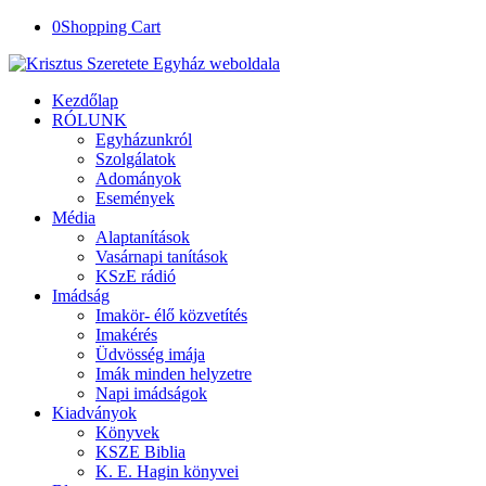
0
Shopping Cart
Kezdőlap
RÓLUNK
Egyházunkról
Szolgálatok
Adományok
Események
Média
Alaptanítások
Vasárnapi tanítások
KSzE rádió
Imádság
Imakör- élő közvetítés
Imakérés
Üdvösség imája
Imák minden helyzetre
Napi imádságok
Kiadványok
Könyvek
KSZE Biblia
K. E. Hagin könyvei