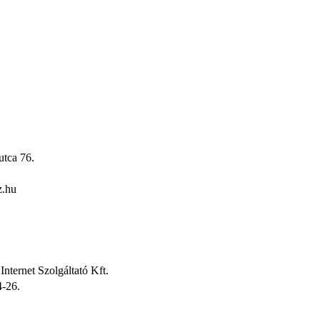
utca 76.
z.hu
nternet Szolgáltató Kft.
4-26.