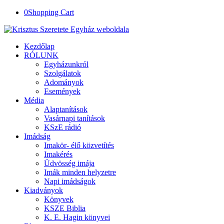
0
Shopping Cart
Kezdőlap
RÓLUNK
Egyházunkról
Szolgálatok
Adományok
Események
Média
Alaptanítások
Vasárnapi tanítások
KSzE rádió
Imádság
Imakör- élő közvetítés
Imakérés
Üdvösség imája
Imák minden helyzetre
Napi imádságok
Kiadványok
Könyvek
KSZE Biblia
K. E. Hagin könyvei