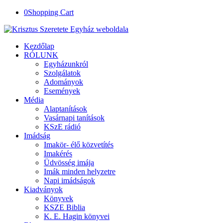
0
Shopping Cart
Kezdőlap
RÓLUNK
Egyházunkról
Szolgálatok
Adományok
Események
Média
Alaptanítások
Vasárnapi tanítások
KSzE rádió
Imádság
Imakör- élő közvetítés
Imakérés
Üdvösség imája
Imák minden helyzetre
Napi imádságok
Kiadványok
Könyvek
KSZE Biblia
K. E. Hagin könyvei