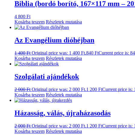
Biblia (bordó borító, 167×117 mm – 201
4 800
Ft
Kosárba teszem
Részletek mutatása
Az Evangélium dióhéjban
1 400
Ft
Original price was: 1 400 Ft.
840
Ft
Current price is: 84
Kosárba teszem
Részletek mutatása
Szolgálati ajándékok
2 000
Ft
Original price was: 2 000 Ft.
1 200
Ft
Current price is: 
Kosárba teszem
Részletek mutatása
Házasság, válás, újraházasodás
2 000
Ft
Original price was: 2 000 Ft.
1 200
Ft
Current price is: 
Kosárba teszem
Részletek mutatása