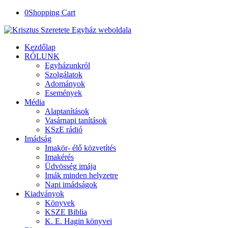
0
Shopping Cart
Kezdőlap
RÓLUNK
Egyházunkról
Szolgálatok
Adományok
Események
Média
Alaptanítások
Vasárnapi tanítások
KSzE rádió
Imádság
Imakör- élő közvetítés
Imakérés
Üdvösség imája
Imák minden helyzetre
Napi imádságok
Kiadványok
Könyvek
KSZE Biblia
K. E. Hagin könyvei