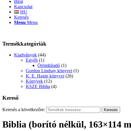
Blog
Kapcsolat
HU
Keresés
Menu
Menu
Termékkategóriák
Kiadványok
(44)
Egyéb
(1)
Örömhíradó
(1)
Gordon Lindsay könyvei
(1)
K. E. Hagin könyvei
(26)
Könyvek
(12)
KSZE Biblia
(4)
Kereső
Keresés a következőre:
Keresés
Biblia (borító nélkül, 163×114 m