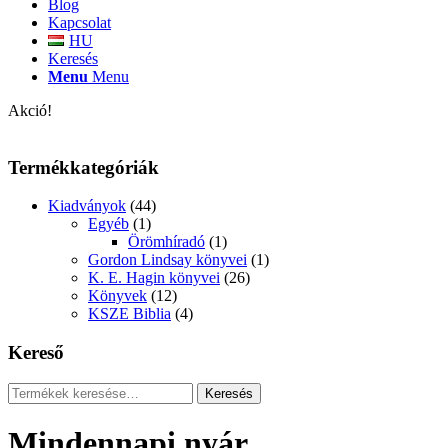
Blog
Kapcsolat
HU
Keresés
Menu
Menu
Akció!
Termékkategóriák
Kiadványok
(44)
Egyéb
(1)
Örömhíradó
(1)
Gordon Lindsay könyvei
(1)
K. E. Hagin könyvei
(26)
Könyvek
(12)
KSZE Biblia
(4)
Kereső
Keresés
Keresés
a
következőre:
Mindennapi nyár