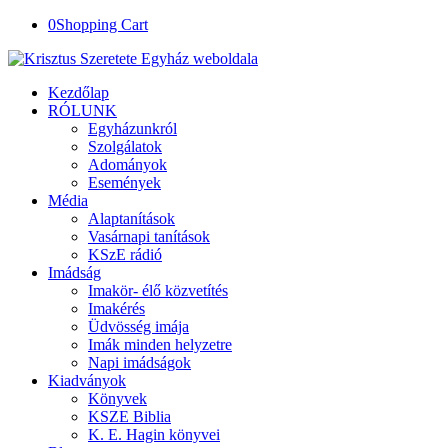
0
Shopping Cart
Kezdőlap
RÓLUNK
Egyházunkról
Szolgálatok
Adományok
Események
Média
Alaptanítások
Vasárnapi tanítások
KSzE rádió
Imádság
Imakör- élő közvetítés
Imakérés
Üdvösség imája
Imák minden helyzetre
Napi imádságok
Kiadványok
Könyvek
KSZE Biblia
K. E. Hagin könyvei