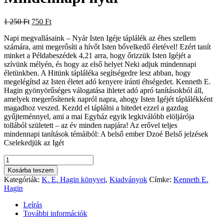
Original
Current
1 250
Ft
750
Ft
price
price
Napi megvallásaink – Nyár Isten Igéje táplálék az éhes szellem
was:
is:
számára, ami megerősíti a hívőt Isten bővelkedő életével! Ezért tanít
1
750 Ft.
minket a Példabeszédek 4,21 arra, hogy őrizzük Isten Igéjét a
250 Ft.
szívünk mélyén, és hogy az első helyet Neki adjuk mindennapi
életünkben. A Hitünk tápláléka segítségedre lesz abban, hogy
megelégítsd az Isten életet adó kenyere iránti éhségedet. Kenneth E.
Hagin gyönyörűséges válogatása ihletet adó apró tanításokból áll,
amelyek megerősítenek napról napra, ahogy Isten Igéjét táplálékként
magadhoz veszed. Kezdd el táplálni a hitedet ezzel a gazdag
gyűjteménnyel, ami a mai Egyház egyik legkiválóbb elöljárója
tollából született – az év minden napjára! Az erővel teljes
mindennapi tanítások témáiból: A belső ember Dzoé Belső jelzések
Cselekedjük az Igét
Mindennapi
nyár
Kosárba teszem
mennyiség
Kategóriák:
K. E. Hagin könyvei
,
Kiadványok
Címke:
Kenneth E.
Hagin
Leírás
További információk