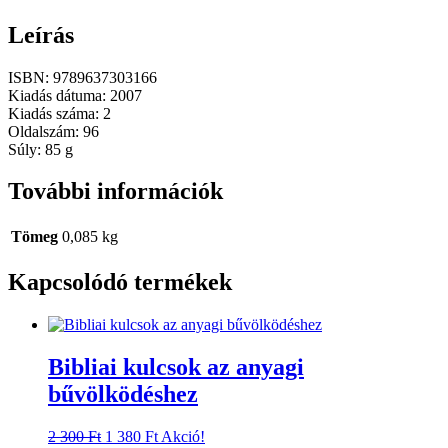
Leírás
ISBN: 9789637303166
Kiadás dátuma: 2007
Kiadás száma: 2
Oldalszám: 96
Súly: 85 g
További információk
Tömeg
0,085 kg
Kapcsolódó termékek
Bibliai kulcsok az anyagi
bűvölködéshez
Original
Current
2 300
Ft
1 380
Ft
Akció!