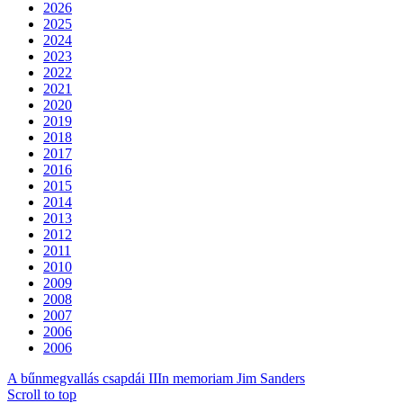
2026
2025
2024
2023
2022
2021
2020
2019
2018
2017
2016
2015
2014
2013
2012
2011
2010
2009
2008
2007
2006
2006
A bűnmegvallás csapdái II
In memoriam Jim Sanders
Scroll to top