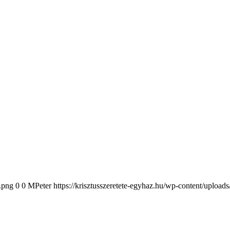
2.png
0
0
MPeter
https://krisztusszeretete-egyhaz.hu/wp-content/upload