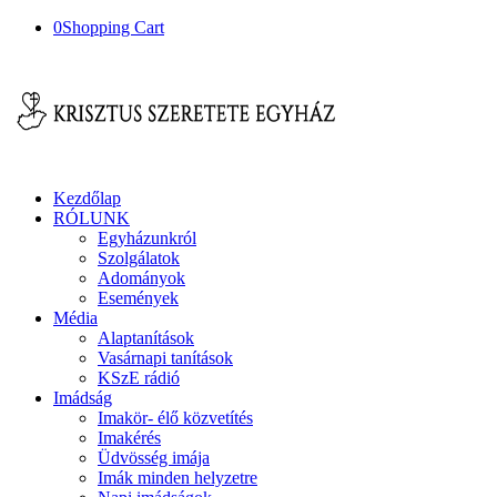
0
Shopping Cart
Kezdőlap
RÓLUNK
Egyházunkról
Szolgálatok
Adományok
Események
Média
Alaptanítások
Vasárnapi tanítások
KSzE rádió
Imádság
Imakör- élő közvetítés
Imakérés
Üdvösség imája
Imák minden helyzetre