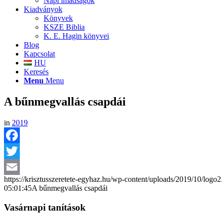
Napi imádságok
Kiadványok
Könyvek
KSZE Biblia
K. E. Hagin könyvei
Blog
Kapcsolat
HU
Keresés
Menu
Menu
A bűnmegvallás csapdái
in
2019
Facebook
Twitter
https://krisztusszeretete-egyhaz.hu/wp-content/uploads/2019/10/logo
Email
05:01:45
A bűnmegvallás csapdái
Vasárnapi tanítások