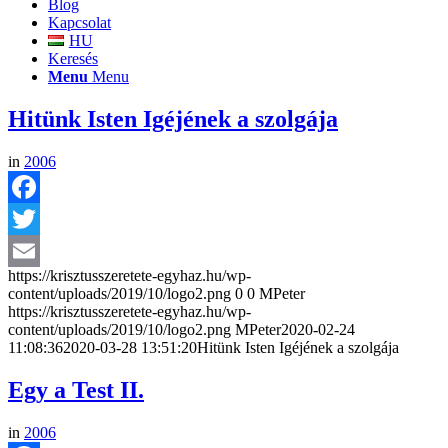
Blog
Kapcsolat
HU
Keresés
Menu
Menu
Hitünk Isten Igéjének a szolgája
in
2006
Facebook
Twitter
https://krisztusszeretete-egyhaz.hu/wp-
Email
content/uploads/2019/10/logo2.png
0
0
MPeter
https://krisztusszeretete-egyhaz.hu/wp-
content/uploads/2019/10/logo2.png
MPeter
2020-02-24
11:08:36
2020-03-28 13:51:20
Hitünk Isten Igéjének a szolgája
Egy a Test II.
in
2006