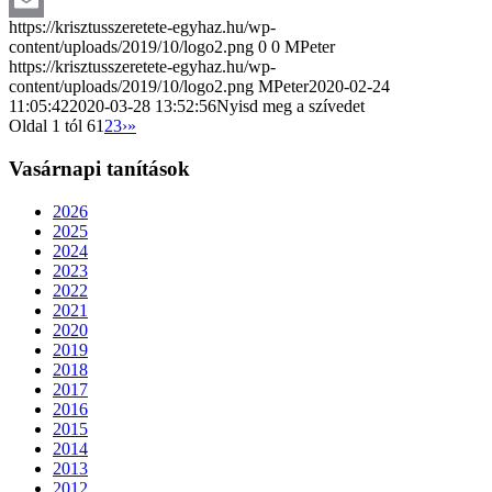
https://krisztusszeretete-egyhaz.hu/wp-
Email
content/uploads/2019/10/logo2.png
0
0
MPeter
https://krisztusszeretete-egyhaz.hu/wp-
content/uploads/2019/10/logo2.png
MPeter
2020-02-24
11:05:42
2020-03-28 13:52:56
Nyisd meg a szívedet
Oldal 1 tól 6
1
2
3
›
»
Vasárnapi tanítások
2026
2025
2024
2023
2022
2021
2020
2019
2018
2017
2016
2015
2014
2013
2012