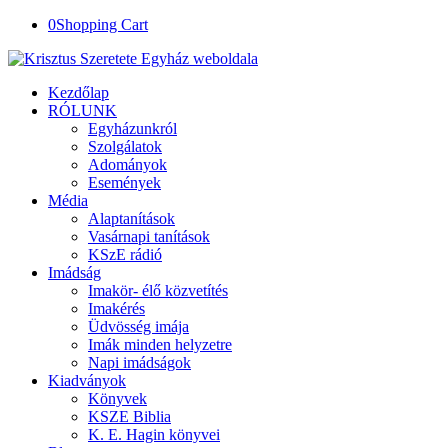
0
Shopping Cart
Kezdőlap
RÓLUNK
Egyházunkról
Szolgálatok
Adományok
Események
Média
Alaptanítások
Vasárnapi tanítások
KSzE rádió
Imádság
Imakör- élő közvetítés
Imakérés
Üdvösség imája
Imák minden helyzetre
Napi imádságok
Kiadványok
Könyvek
KSZE Biblia
K. E. Hagin könyvei