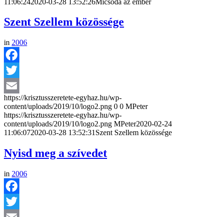
11:06:24
2020-03-28 13:52:26
Micsoda az ember
Szent Szellem közössége
in
2006
Facebook
Twitter
https://krisztusszeretete-egyhaz.hu/wp-
Email
content/uploads/2019/10/logo2.png
0
0
MPeter
https://krisztusszeretete-egyhaz.hu/wp-
content/uploads/2019/10/logo2.png
MPeter
2020-02-24
11:06:07
2020-03-28 13:52:31
Szent Szellem közössége
Nyisd meg a szívedet
in
2006
Facebook
Twitter