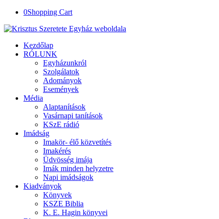
0
Shopping Cart
Kezdőlap
RÓLUNK
Egyházunkról
Szolgálatok
Adományok
Események
Média
Alaptanítások
Vasárnapi tanítások
KSzE rádió
Imádság
Imakör- élő közvetítés
Imakérés
Üdvösség imája
Imák minden helyzetre
Napi imádságok
Kiadványok
Könyvek
KSZE Biblia
K. E. Hagin könyvei