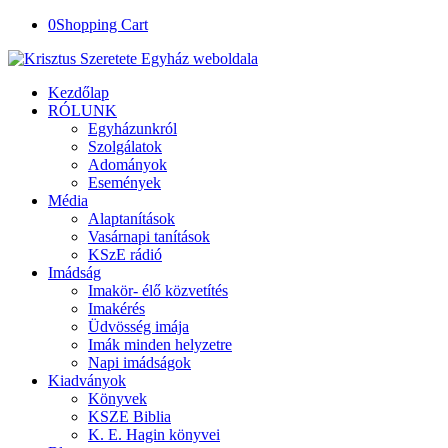
0
Shopping Cart
Kezdőlap
RÓLUNK
Egyházunkról
Szolgálatok
Adományok
Események
Média
Alaptanítások
Vasárnapi tanítások
KSzE rádió
Imádság
Imakör- élő közvetítés
Imakérés
Üdvösség imája
Imák minden helyzetre
Napi imádságok
Kiadványok
Könyvek
KSZE Biblia
K. E. Hagin könyvei