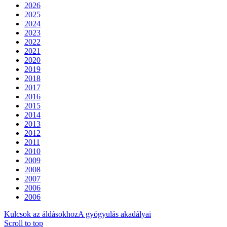
2026
2025
2024
2023
2022
2021
2020
2019
2018
2017
2016
2015
2014
2013
2012
2011
2010
2009
2008
2007
2006
2006
Kulcsok az áldásokhoz
A gyógyulás akadályai
Scroll to top