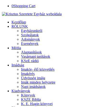
0
Shopping Cart
Kezdőlap
RÓLUNK
Egyházunkról
Szolgálatok
Adományok
Események
Média
Alaptanítások
Vasárnapi tanítások
KSzE rádió
Imádság
Imakör- élő közvetítés
Imakérés
Üdvösség imája
Imák minden helyzetre
Napi imádságok
Kiadványok
Könyvek
KSZE Biblia
K. E. Hagin könyvei