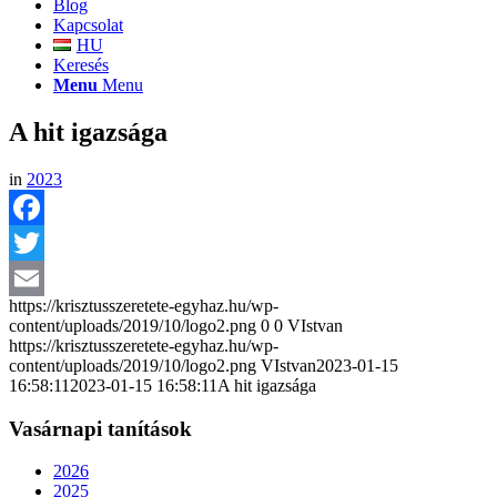
Blog
Kapcsolat
HU
Keresés
Menu
Menu
A hit igazsága
in
2023
Facebook
Twitter
https://krisztusszeretete-egyhaz.hu/wp-
Email
content/uploads/2019/10/logo2.png
0
0
VIstvan
https://krisztusszeretete-egyhaz.hu/wp-
content/uploads/2019/10/logo2.png
VIstvan
2023-01-15
16:58:11
2023-01-15 16:58:11
A hit igazsága
Vasárnapi tanítások
2026
2025