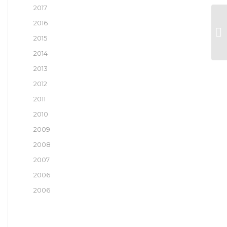
2017
2016
A 
2015
2014
2013
2012
2011
2010
2009
2008
2007
2006
2006