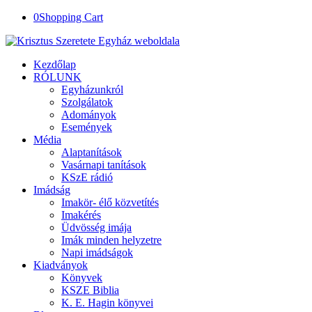
0
Shopping Cart
Kezdőlap
RÓLUNK
Egyházunkról
Szolgálatok
Adományok
Események
Média
Alaptanítások
Vasárnapi tanítások
KSzE rádió
Imádság
Imakör- élő közvetítés
Imakérés
Üdvösség imája
Imák minden helyzetre
Napi imádságok
Kiadványok
Könyvek
KSZE Biblia
K. E. Hagin könyvei