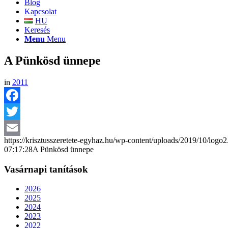
Blog
Kapcsolat
HU
Keresés
Menu
Menu
A Pünkösd ünnepe
in
2011
Facebook
Twitter
https://krisztusszeretete-egyhaz.hu/wp-content/uploads/2019/10/logo
Email
07:17:28
A Pünkösd ünnepe
Vasárnapi tanítások
2026
2025
2024
2023
2022