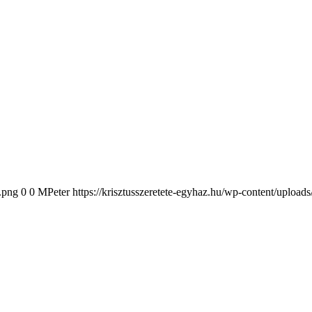
2.png
0
0
MPeter
https://krisztusszeretete-egyhaz.hu/wp-content/upload