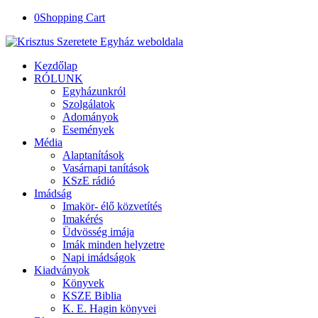
0
Shopping Cart
Kezdőlap
RÓLUNK
Egyházunkról
Szolgálatok
Adományok
Események
Média
Alaptanítások
Vasárnapi tanítások
KSzE rádió
Imádság
Imakör- élő közvetítés
Imakérés
Üdvösség imája
Imák minden helyzetre
Napi imádságok
Kiadványok
Könyvek
KSZE Biblia
K. E. Hagin könyvei