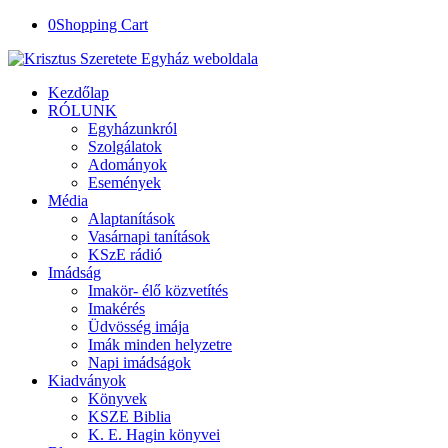
0
Shopping Cart
Kezdőlap
RÓLUNK
Egyházunkról
Szolgálatok
Adományok
Események
Média
Alaptanítások
Vasárnapi tanítások
KSzE rádió
Imádság
Imakör- élő közvetítés
Imakérés
Üdvösség imája
Imák minden helyzetre
Napi imádságok
Kiadványok
Könyvek
KSZE Biblia
K. E. Hagin könyvei