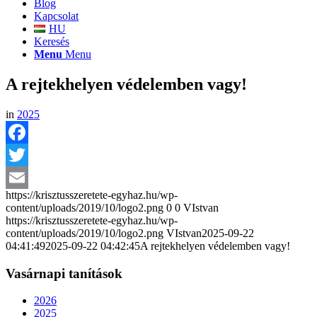
Blog
Kapcsolat
HU
Keresés
Menu
Menu
A rejtekhelyen védelemben vagy!
in
2025
Facebook
Twitter
https://krisztusszeretete-egyhaz.hu/wp-
Email
content/uploads/2019/10/logo2.png
0
0
VIstvan
https://krisztusszeretete-egyhaz.hu/wp-
content/uploads/2019/10/logo2.png
VIstvan
2025-09-22
04:41:49
2025-09-22 04:42:45
A rejtekhelyen védelemben vagy!
Vasárnapi tanítások
2026
2025