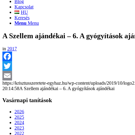
Blog
Kapcsolat
HU
Keresés
Menu
Menu
A Szellem ajándékai – 6. A gyógyítások aj
in
2017
Facebook
Twitter
https://krisztusszeretete-egyhaz.hu/wp-content/uploads/2019/10/logo
Email
20:14:58
A Szellem ajándékai – 6. A gyógyítások ajándékai
Vasárnapi tanítások
2026
2025
2024
2023
2022