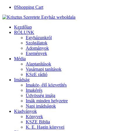
0
Shopping Cart
Kezdőlap
RÓLUNK
Egyházunkról
Szolgálatok
Adományok
Események
Média
Alaptanítások
Vasárnapi tanítások
KSzE rádió
Imádság
Imakör- élő közvetítés
Imakérés
Üdvösség imája
Imák minden helyzetre
Napi imádságok
Kiadványok
Könyvek
KSZE Biblia
K. E. Hagin könyvei