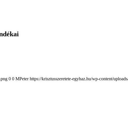
ándékai
2.png
0
0
MPeter
https://krisztusszeretete-egyhaz.hu/wp-content/upload