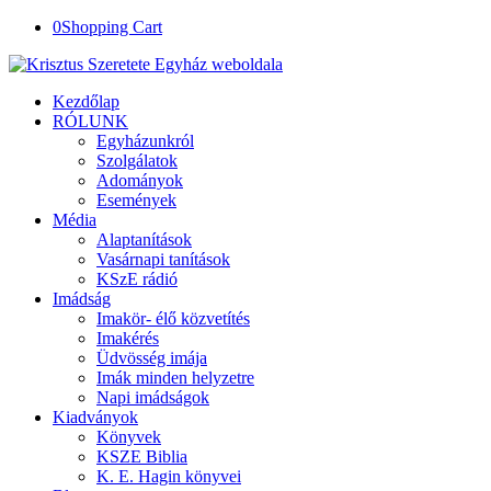
0
Shopping Cart
Kezdőlap
RÓLUNK
Egyházunkról
Szolgálatok
Adományok
Események
Média
Alaptanítások
Vasárnapi tanítások
KSzE rádió
Imádság
Imakör- élő közvetítés
Imakérés
Üdvösség imája
Imák minden helyzetre
Napi imádságok
Kiadványok
Könyvek
KSZE Biblia
K. E. Hagin könyvei