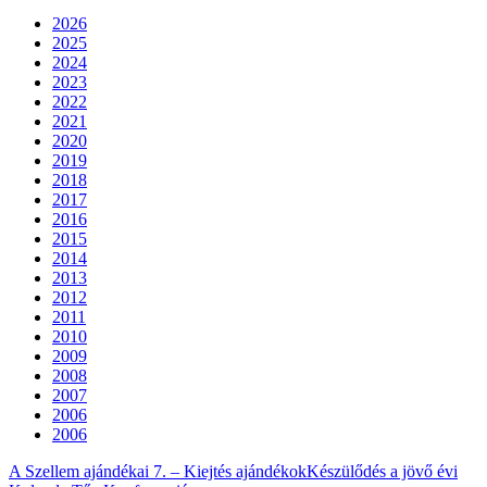
2026
2025
2024
2023
2022
2021
2020
2019
2018
2017
2016
2015
2014
2013
2012
2011
2010
2009
2008
2007
2006
2006
A Szellem ajándékai 7. – Kiejtés ajándékok
Készülődés a jövő évi