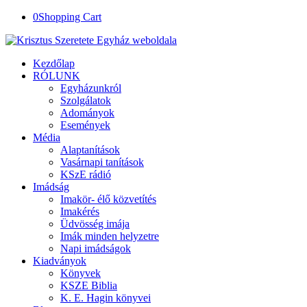
0
Shopping Cart
Kezdőlap
RÓLUNK
Egyházunkról
Szolgálatok
Adományok
Események
Média
Alaptanítások
Vasárnapi tanítások
KSzE rádió
Imádság
Imakör- élő közvetítés
Imakérés
Üdvösség imája
Imák minden helyzetre
Napi imádságok
Kiadványok
Könyvek
KSZE Biblia
K. E. Hagin könyvei