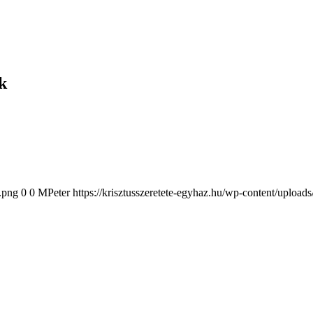
k
2.png
0
0
MPeter
https://krisztusszeretete-egyhaz.hu/wp-content/upload