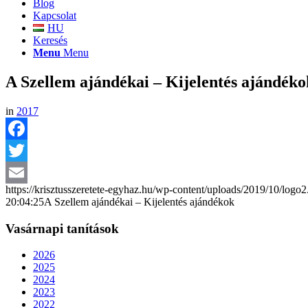
Blog
Kapcsolat
HU
Keresés
Menu
Menu
A Szellem ajándékai – Kijelentés ajándéko
in
2017
Facebook
Twitter
https://krisztusszeretete-egyhaz.hu/wp-content/uploads/2019/10/logo
Email
20:04:25
A Szellem ajándékai – Kijelentés ajándékok
Vasárnapi tanítások
2026
2025
2024
2023
2022