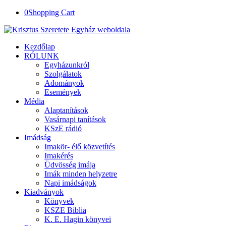
0
Shopping Cart
Kezdőlap
RÓLUNK
Egyházunkról
Szolgálatok
Adományok
Események
Média
Alaptanítások
Vasárnapi tanítások
KSzE rádió
Imádság
Imakör- élő közvetítés
Imakérés
Üdvösség imája
Imák minden helyzetre
Napi imádságok
Kiadványok
Könyvek
KSZE Biblia
K. E. Hagin könyvei