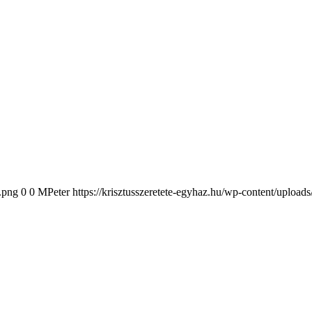
2.png
0
0
MPeter
https://krisztusszeretete-egyhaz.hu/wp-content/upload