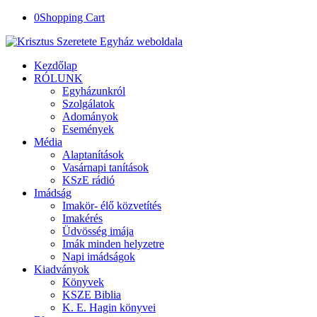
0
Shopping Cart
Kezdőlap
RÓLUNK
Egyházunkról
Szolgálatok
Adományok
Események
Média
Alaptanítások
Vasárnapi tanítások
KSzE rádió
Imádság
Imakör- élő közvetítés
Imakérés
Üdvösség imája
Imák minden helyzetre
Napi imádságok
Kiadványok
Könyvek
KSZE Biblia
K. E. Hagin könyvei