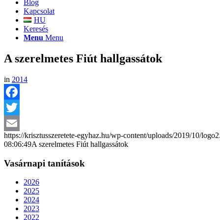
Blog
Kapcsolat
HU
Keresés
Menu
Menu
A szerelmetes Fiút hallgassátok
in
2014
Facebook
Twitter
https://krisztusszeretete-egyhaz.hu/wp-content/uploads/2019/10/logo
Email
08:06:49
A szerelmetes Fiút hallgassátok
Vasárnapi tanítások
2026
2025
2024
2023
2022