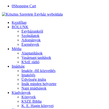
0
Shopping Cart
Kezdőlap
RÓLUNK
Egyházunkról
Szolgálatok
Adományok
Események
Média
Alaptanítások
Vasárnapi tanítások
KSzE rádió
Imádság
Imakör- élő közvetítés
Imakérés
Üdvösség imája
Imák minden helyzetre
Napi imádságok
Kiadványok
Könyvek
KSZE Biblia
K. E. Hagin könyvei