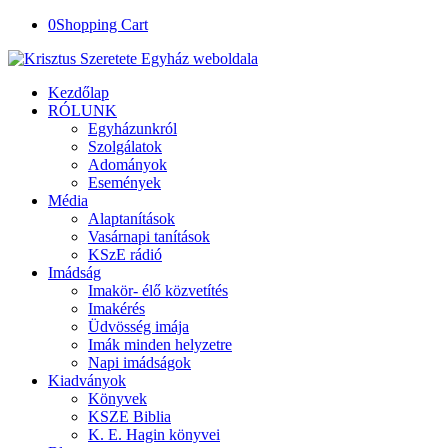
0
Shopping Cart
Kezdőlap
RÓLUNK
Egyházunkról
Szolgálatok
Adományok
Események
Média
Alaptanítások
Vasárnapi tanítások
KSzE rádió
Imádság
Imakör- élő közvetítés
Imakérés
Üdvösség imája
Imák minden helyzetre
Napi imádságok
Kiadványok
Könyvek
KSZE Biblia
K. E. Hagin könyvei