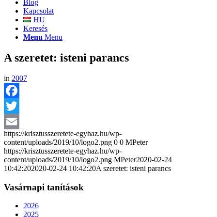
Blog
Kapcsolat
HU
Keresés
Menu
Menu
A szeretet: isteni parancs
in
2007
Facebook
Twitter
https://krisztusszeretete-egyhaz.hu/wp-
Email
content/uploads/2019/10/logo2.png
0
0
MPeter
https://krisztusszeretete-egyhaz.hu/wp-
content/uploads/2019/10/logo2.png
MPeter
2020-02-24
10:42:20
2020-02-24 10:42:20
A szeretet: isteni parancs
Vasárnapi tanítások
2026
2025