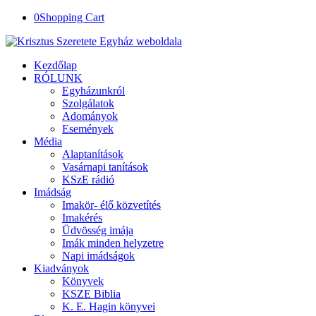
0
Shopping Cart
Kezdőlap
RÓLUNK
Egyházunkról
Szolgálatok
Adományok
Események
Média
Alaptanítások
Vasárnapi tanítások
KSzE rádió
Imádság
Imakör- élő közvetítés
Imakérés
Üdvösség imája
Imák minden helyzetre
Napi imádságok
Kiadványok
Könyvek
KSZE Biblia
K. E. Hagin könyvei