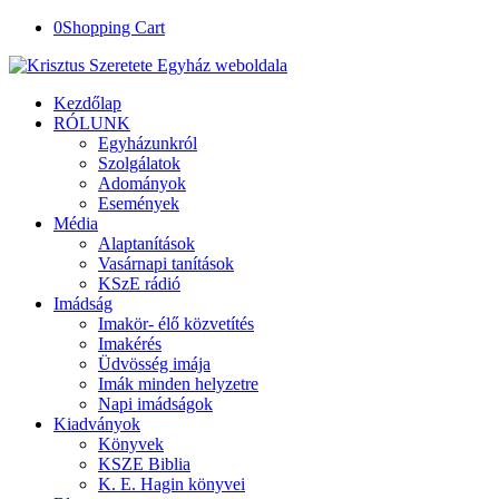
0
Shopping Cart
Kezdőlap
RÓLUNK
Egyházunkról
Szolgálatok
Adományok
Események
Média
Alaptanítások
Vasárnapi tanítások
KSzE rádió
Imádság
Imakör- élő közvetítés
Imakérés
Üdvösség imája
Imák minden helyzetre
Napi imádságok
Kiadványok
Könyvek
KSZE Biblia
K. E. Hagin könyvei