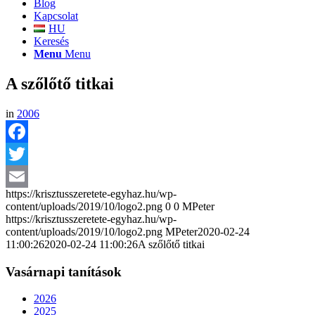
Blog
Kapcsolat
HU
Keresés
Menu
Menu
A szőlőtő titkai
in
2006
Facebook
Twitter
https://krisztusszeretete-egyhaz.hu/wp-
Email
content/uploads/2019/10/logo2.png
0
0
MPeter
https://krisztusszeretete-egyhaz.hu/wp-
content/uploads/2019/10/logo2.png
MPeter
2020-02-24
11:00:26
2020-02-24 11:00:26
A szőlőtő titkai
Vasárnapi tanítások
2026
2025