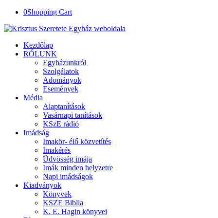
0
Shopping Cart
Kezdőlap
RÓLUNK
Egyházunkról
Szolgálatok
Adományok
Események
Média
Alaptanítások
Vasárnapi tanítások
KSzE rádió
Imádság
Imakör- élő közvetítés
Imakérés
Üdvösség imája
Imák minden helyzetre
Napi imádságok
Kiadványok
Könyvek
KSZE Biblia
K. E. Hagin könyvei