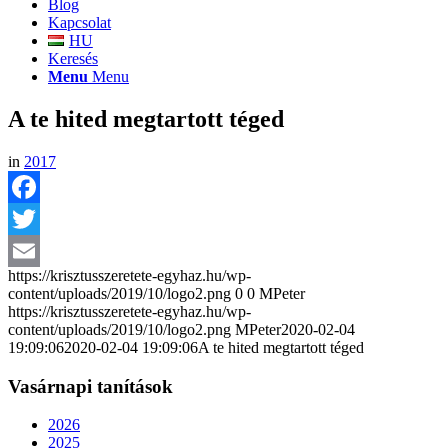
Blog
Kapcsolat
HU
Keresés
Menu
Menu
A te hited megtartott téged
in
2017
Facebook
Twitter
https://krisztusszeretete-egyhaz.hu/wp-
Email
content/uploads/2019/10/logo2.png
0
0
MPeter
https://krisztusszeretete-egyhaz.hu/wp-
content/uploads/2019/10/logo2.png
MPeter
2020-02-04
19:09:06
2020-02-04 19:09:06
A te hited megtartott téged
Vasárnapi tanítások
2026
2025