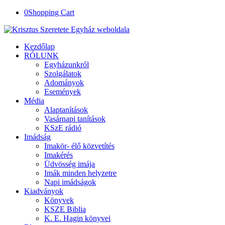
0
Shopping Cart
Kezdőlap
RÓLUNK
Egyházunkról
Szolgálatok
Adományok
Események
Média
Alaptanítások
Vasárnapi tanítások
KSzE rádió
Imádság
Imakör- élő közvetítés
Imakérés
Üdvösség imája
Imák minden helyzetre
Napi imádságok
Kiadványok
Könyvek
KSZE Biblia
K. E. Hagin könyvei