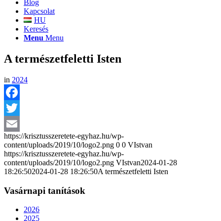
Blog
Kapcsolat
HU
Keresés
Menu
Menu
A természetfeletti Isten
in
2024
Facebook
Twitter
https://krisztusszeretete-egyhaz.hu/wp-
Email
content/uploads/2019/10/logo2.png
0
0
VIstvan
https://krisztusszeretete-egyhaz.hu/wp-
content/uploads/2019/10/logo2.png
VIstvan
2024-01-28
18:26:50
2024-01-28 18:26:50
A természetfeletti Isten
Vasárnapi tanítások
2026
2025