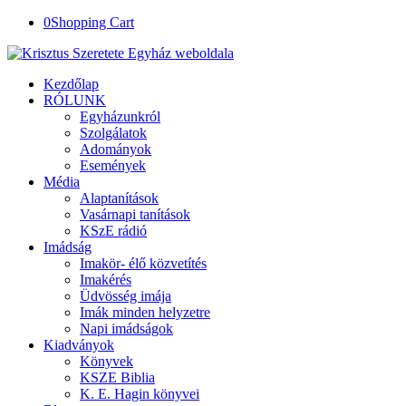
0
Shopping Cart
Kezdőlap
RÓLUNK
Egyházunkról
Szolgálatok
Adományok
Események
Média
Alaptanítások
Vasárnapi tanítások
KSzE rádió
Imádság
Imakör- élő közvetítés
Imakérés
Üdvösség imája
Imák minden helyzetre
Napi imádságok
Kiadványok
Könyvek
KSZE Biblia
K. E. Hagin könyvei