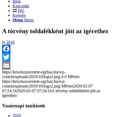
Blog
Kapcsolat
HU
Keresés
Menu
Menu
A törvény toldalékként jött az ígérethez
in
2016
Facebook
Twitter
https://krisztusszeretete-egyhaz.hu/wp-
Email
content/uploads/2019/10/logo2.png
0
0
MPeter
https://krisztusszeretete-egyhaz.hu/wp-
content/uploads/2019/10/logo2.png
MPeter
2020-02-07
07:24:16
2020-02-07 07:24:16
A törvény toldalékként jött az
ígérethez
Vasárnapi tanítások
2026