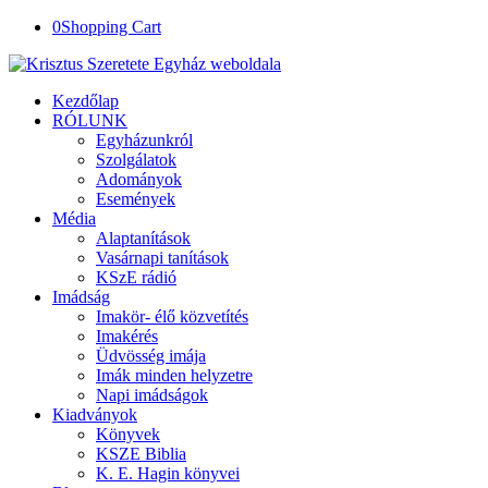
0
Shopping Cart
Kezdőlap
RÓLUNK
Egyházunkról
Szolgálatok
Adományok
Események
Média
Alaptanítások
Vasárnapi tanítások
KSzE rádió
Imádság
Imakör- élő közvetítés
Imakérés
Üdvösség imája
Imák minden helyzetre
Napi imádságok
Kiadványok
Könyvek
KSZE Biblia
K. E. Hagin könyvei