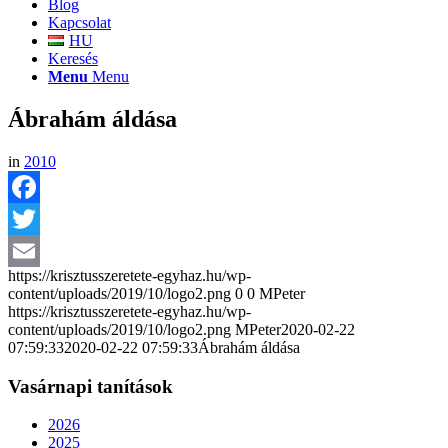
Blog
Kapcsolat
HU
Keresés
Menu
Menu
Ábrahám áldása
in
2010
Facebook
Twitter
https://krisztusszeretete-egyhaz.hu/wp-
Email
content/uploads/2019/10/logo2.png
0
0
MPeter
https://krisztusszeretete-egyhaz.hu/wp-
content/uploads/2019/10/logo2.png
MPeter
2020-02-22
07:59:33
2020-02-22 07:59:33
Ábrahám áldása
Vasárnapi tanítások
2026
2025