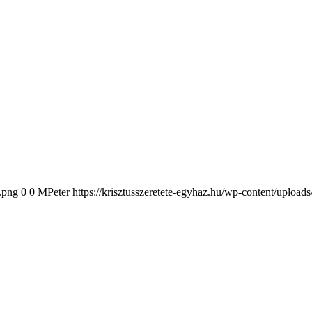
2.png
0
0
MPeter
https://krisztusszeretete-egyhaz.hu/wp-content/upload