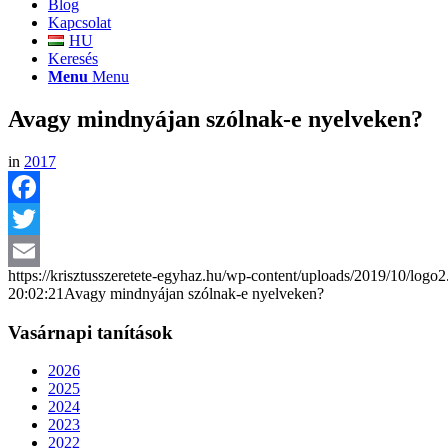
Blog
Kapcsolat
HU
Keresés
Menu
Menu
Avagy mindnyájan szólnak-e nyelveken?
in
2017
Facebook
Twitter
https://krisztusszeretete-egyhaz.hu/wp-content/uploads/2019/10/logo
Email
20:02:21
Avagy mindnyájan szólnak-e nyelveken?
Vasárnapi tanítások
2026
2025
2024
2023
2022