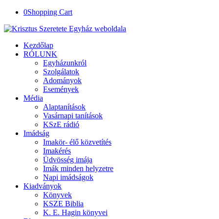
0
Shopping Cart
Kezdőlap
RÓLUNK
Egyházunkról
Szolgálatok
Adományok
Események
Média
Alaptanítások
Vasárnapi tanítások
KSzE rádió
Imádság
Imakör- élő közvetítés
Imakérés
Üdvösség imája
Imák minden helyzetre
Napi imádságok
Kiadványok
Könyvek
KSZE Biblia
K. E. Hagin könyvei