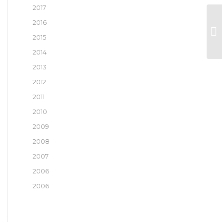
2017
2016
Va
2015
2014
2013
2012
2011
2010
2009
2008
2007
2006
2006