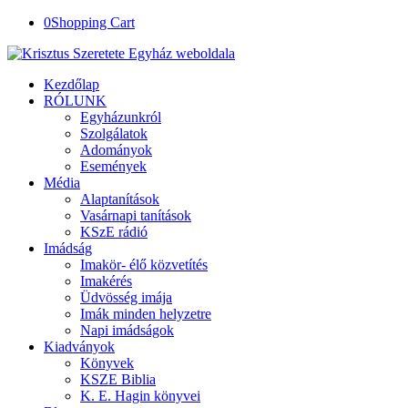
0
Shopping Cart
Kezdőlap
RÓLUNK
Egyházunkról
Szolgálatok
Adományok
Események
Média
Alaptanítások
Vasárnapi tanítások
KSzE rádió
Imádság
Imakör- élő közvetítés
Imakérés
Üdvösség imája
Imák minden helyzetre
Napi imádságok
Kiadványok
Könyvek
KSZE Biblia
K. E. Hagin könyvei