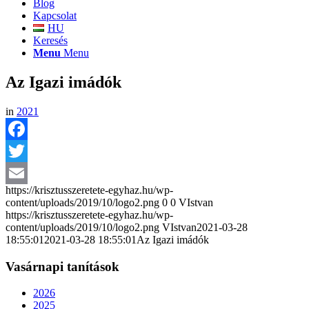
Blog
Kapcsolat
HU
Keresés
Menu
Menu
Az Igazi imádók
in
2021
Facebook
Twitter
https://krisztusszeretete-egyhaz.hu/wp-
Email
content/uploads/2019/10/logo2.png
0
0
VIstvan
https://krisztusszeretete-egyhaz.hu/wp-
content/uploads/2019/10/logo2.png
VIstvan
2021-03-28
18:55:01
2021-03-28 18:55:01
Az Igazi imádók
Vasárnapi tanítások
2026
2025