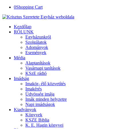
0
Shopping Cart
Kezdőlap
RÓLUNK
Egyházunkról
Szolgálatok
Adományok
Események
Média
Alaptanítások
Vasárnapi tanítások
KSzE rádió
Imádság
Imakör- élő közvetítés
Imakérés
Üdvösség imája
Imák minden helyzetre
Napi imádságok
Kiadványok
Könyvek
KSZE Biblia
K. E. Hagin könyvei