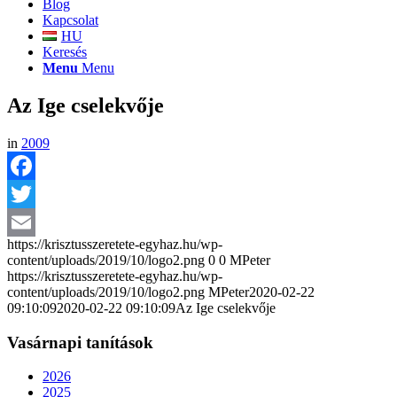
Blog
Kapcsolat
HU
Keresés
Menu
Menu
Az Ige cselekvője
in
2009
Facebook
Twitter
https://krisztusszeretete-egyhaz.hu/wp-
Email
content/uploads/2019/10/logo2.png
0
0
MPeter
https://krisztusszeretete-egyhaz.hu/wp-
content/uploads/2019/10/logo2.png
MPeter
2020-02-22
09:10:09
2020-02-22 09:10:09
Az Ige cselekvője
Vasárnapi tanítások
2026
2025