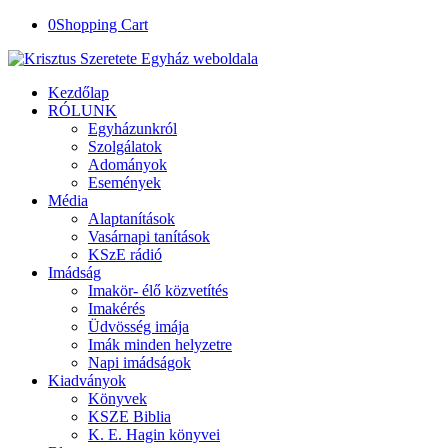
0
Shopping Cart
Kezdőlap
RÓLUNK
Egyházunkról
Szolgálatok
Adományok
Események
Média
Alaptanítások
Vasárnapi tanítások
KSzE rádió
Imádság
Imakör- élő közvetítés
Imakérés
Üdvösség imája
Imák minden helyzetre
Napi imádságok
Kiadványok
Könyvek
KSZE Biblia
K. E. Hagin könyvei