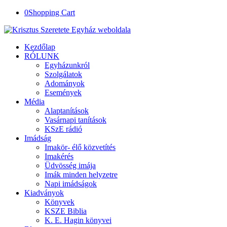
0
Shopping Cart
Kezdőlap
RÓLUNK
Egyházunkról
Szolgálatok
Adományok
Események
Média
Alaptanítások
Vasárnapi tanítások
KSzE rádió
Imádság
Imakör- élő közvetítés
Imakérés
Üdvösség imája
Imák minden helyzetre
Napi imádságok
Kiadványok
Könyvek
KSZE Biblia
K. E. Hagin könyvei