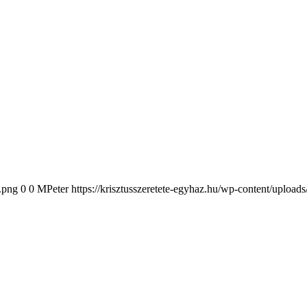
2.png
0
0
MPeter
https://krisztusszeretete-egyhaz.hu/wp-content/upload