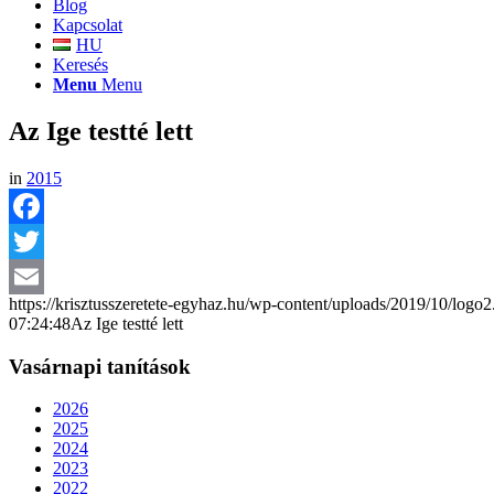
Blog
Kapcsolat
HU
Keresés
Menu
Menu
Az Ige testté lett
in
2015
Facebook
Twitter
https://krisztusszeretete-egyhaz.hu/wp-content/uploads/2019/10/logo
Email
07:24:48
Az Ige testté lett
Vasárnapi tanítások
2026
2025
2024
2023
2022