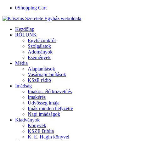
0
Shopping Cart
Kezdőlap
RÓLUNK
Egyházunkról
Szolgálatok
Adományok
Események
Média
Alaptanítások
Vasárnapi tanítások
KSzE rádió
Imádság
Imakör- élő közvetítés
Imakérés
Üdvösség imája
Imák minden helyzetre
Napi imádságok
Kiadványok
Könyvek
KSZE Biblia
K. E. Hagin könyvei