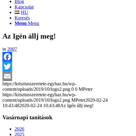
Blog
Kapcsolat
HU
Keresés
Menu
Menu
Az Igén állj meg!
in
2007
Facebook
Twitter
https://krisztusszeretete-egyhaz.hu/wp-
Email
content/uploads/2019/10/logo2.png
0
0
MPeter
https://krisztusszeretete-egyhaz.hu/wp-
content/uploads/2019/10/logo2.png
MPeter
2020-02-24
10:43:48
2020-02-24 10:43:48
Az Igén állj meg!
Vasárnapi tanítások
2026
2025