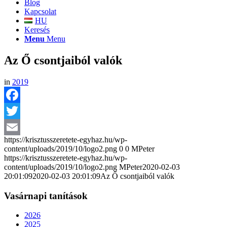
Blog
Kapcsolat
HU
Keresés
Menu
Menu
Az Ő csontjaiból valók
in
2019
Facebook
Twitter
https://krisztusszeretete-egyhaz.hu/wp-
Email
content/uploads/2019/10/logo2.png
0
0
MPeter
https://krisztusszeretete-egyhaz.hu/wp-
content/uploads/2019/10/logo2.png
MPeter
2020-02-03
20:01:09
2020-02-03 20:01:09
Az Ő csontjaiból valók
Vasárnapi tanítások
2026
2025