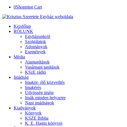
0
Shopping Cart
Kezdőlap
RÓLUNK
Egyházunkról
Szolgálatok
Adományok
Események
Média
Alaptanítások
Vasárnapi tanítások
KSzE rádió
Imádság
Imakör- élő közvetítés
Imakérés
Üdvösség imája
Imák minden helyzetre
Napi imádságok
Kiadványok
Könyvek
KSZE Biblia
K. E. Hagin könyvei