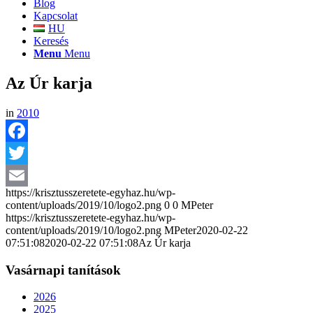
Blog
Kapcsolat
HU
Keresés
Menu
Menu
Az Úr karja
in
2010
Facebook
Twitter
https://krisztusszeretete-egyhaz.hu/wp-
Email
content/uploads/2019/10/logo2.png
0
0
MPeter
https://krisztusszeretete-egyhaz.hu/wp-
content/uploads/2019/10/logo2.png
MPeter
2020-02-22
07:51:08
2020-02-22 07:51:08
Az Úr karja
Vasárnapi tanítások
2026
2025