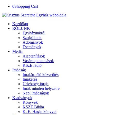
0
Shopping Cart
Kezdőlap
RÓLUNK
Egyházunkról
Szolgálatok
Adományok
Események
Média
Alaptanítások
Vasárnapi tanítások
KSzE rádió
Imádság
Imakör- élő közvetítés
Imakérés
Üdvösség imája
Imák minden helyzetre
Napi imádságok
Kiadványok
Könyvek
KSZE Biblia
K. E. Hagin könyvei