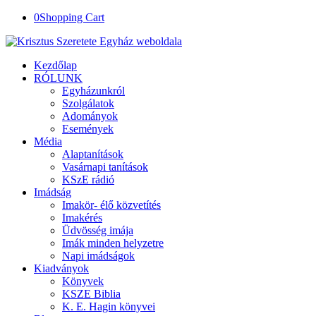
0
Shopping Cart
Kezdőlap
RÓLUNK
Egyházunkról
Szolgálatok
Adományok
Események
Média
Alaptanítások
Vasárnapi tanítások
KSzE rádió
Imádság
Imakör- élő közvetítés
Imakérés
Üdvösség imája
Imák minden helyzetre
Napi imádságok
Kiadványok
Könyvek
KSZE Biblia
K. E. Hagin könyvei