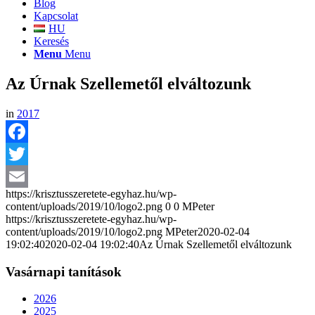
Blog
Kapcsolat
HU
Keresés
Menu
Menu
Az Úrnak Szellemetől elváltozunk
in
2017
Facebook
Twitter
https://krisztusszeretete-egyhaz.hu/wp-
Email
content/uploads/2019/10/logo2.png
0
0
MPeter
https://krisztusszeretete-egyhaz.hu/wp-
content/uploads/2019/10/logo2.png
MPeter
2020-02-04
19:02:40
2020-02-04 19:02:40
Az Úrnak Szellemetől elváltozunk
Vasárnapi tanítások
2026
2025