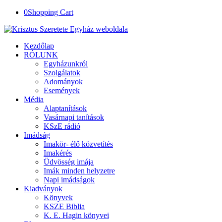
0
Shopping Cart
Kezdőlap
RÓLUNK
Egyházunkról
Szolgálatok
Adományok
Események
Média
Alaptanítások
Vasárnapi tanítások
KSzE rádió
Imádság
Imakör- élő közvetítés
Imakérés
Üdvösség imája
Imák minden helyzetre
Napi imádságok
Kiadványok
Könyvek
KSZE Biblia
K. E. Hagin könyvei