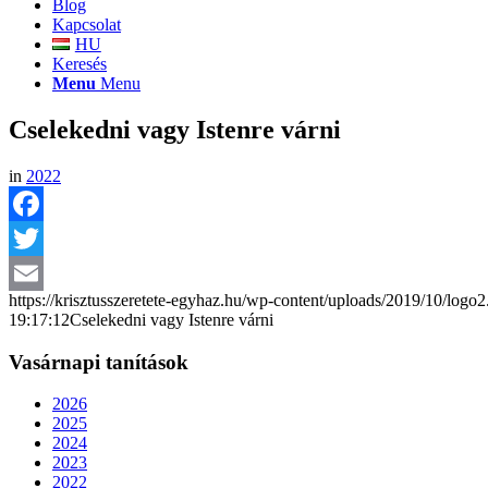
Blog
Kapcsolat
HU
Keresés
Menu
Menu
Cselekedni vagy Istenre várni
in
2022
Facebook
Twitter
https://krisztusszeretete-egyhaz.hu/wp-content/uploads/2019/10/logo
Email
19:17:12
Cselekedni vagy Istenre várni
Vasárnapi tanítások
2026
2025
2024
2023
2022