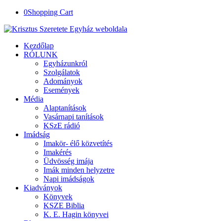
0
Shopping Cart
Kezdőlap
RÓLUNK
Egyházunkról
Szolgálatok
Adományok
Események
Média
Alaptanítások
Vasárnapi tanítások
KSzE rádió
Imádság
Imakör- élő közvetítés
Imakérés
Üdvösség imája
Imák minden helyzetre
Napi imádságok
Kiadványok
Könyvek
KSZE Biblia
K. E. Hagin könyvei