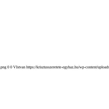
2.png
0
0
VIstvan
https://krisztusszeretete-egyhaz.hu/wp-content/uploa