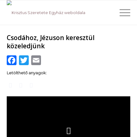
Csodához, Jézuson keresztül
közeledjünk
Facebook
Twitter
Email