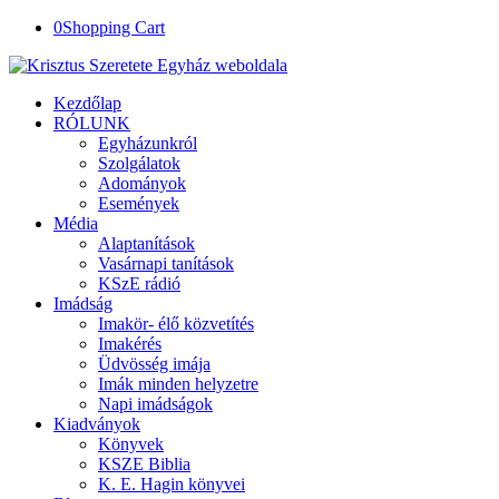
0
Shopping Cart
Kezdőlap
RÓLUNK
Egyházunkról
Szolgálatok
Adományok
Események
Média
Alaptanítások
Vasárnapi tanítások
KSzE rádió
Imádság
Imakör- élő közvetítés
Imakérés
Üdvösség imája
Imák minden helyzetre
Napi imádságok
Kiadványok
Könyvek
KSZE Biblia
K. E. Hagin könyvei