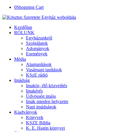
0
Shopping Cart
Kezdőlap
RÓLUNK
Egyházunkról
Szolgálatok
Adományok
Események
Média
Alaptanítások
Vasárnapi tanítások
KSzE rádió
Imádság
Imakör- élő közvetítés
Imakérés
Üdvösség imája
Imák minden helyzetre
Napi imádságok
Kiadványok
Könyvek
KSZE Biblia
K. E. Hagin könyvei