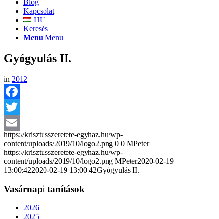
Blog
Kapcsolat
HU
Keresés
Menu
Menu
Gyógyulás II.
in
2012
Facebook
Twitter
https://krisztusszeretete-egyhaz.hu/wp-
Email
content/uploads/2019/10/logo2.png
0
0
MPeter
https://krisztusszeretete-egyhaz.hu/wp-
content/uploads/2019/10/logo2.png
MPeter
2020-02-19
13:00:42
2020-02-19 13:00:42
Gyógyulás II.
Vasárnapi tanítások
2026
2025