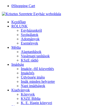
0
Shopping Cart
Kezdőlap
RÓLUNK
Egyházunkról
Szolgálatok
Adományok
Események
Média
Alaptanítások
Vasárnapi tanítások
KSzE rádió
Imádság
Imakör- élő közvetítés
Imakérés
Üdvösség imája
Imák minden helyzetre
Napi imádságok
Kiadványok
Könyvek
KSZE Biblia
K. E. Hagin könyvei