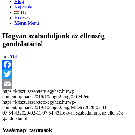
Blog
Kapcsolat
HU
Keresés
Menu
Menu
Hogyan szabaduljunk az ellenség
gondolataitól
in
2014
Facebook
Twitter
https://krisztusszeretete-egyhaz.hu/wp-
Email
content/uploads/2019/10/logo2.png
0
0
MPeter
https://krisztusszeretete-egyhaz.hu/wp-
content/uploads/2019/10/logo2.png
MPeter
2020-02-11
07:54:43
2020-02-11 07:54:43
Hogyan szabaduljunk az ellenség
gondolataitól
Vasárnapi tanítások