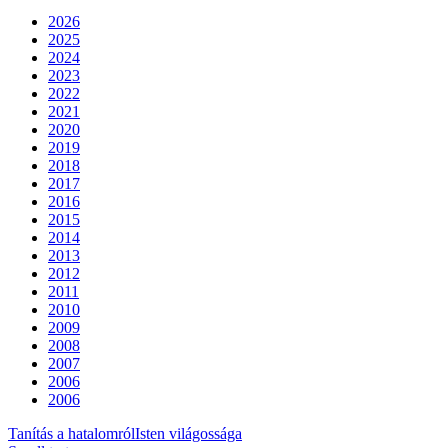
2026
2025
2024
2023
2022
2021
2020
2019
2018
2017
2016
2015
2014
2013
2012
2011
2010
2009
2008
2007
2006
2006
Tanítás a hatalomról
Isten világossága